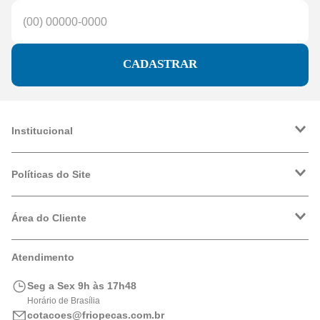
CADASTRAR
Institucional
A Friopeças
Trabalhe Conosco
Políticas do Site
VRF
Política de Entrega
Política de Privacidade
Área do Cliente
Formas de Pagamento
Trocas e Devoluções
Minha Conta
Atendimento
Logística
Meus Pedidos
Calculadora de BTUs
Seg a Sex 9h às 17h48
Portal de Boletos
Horário de Brasília
cotacoes@friopecas.com.br