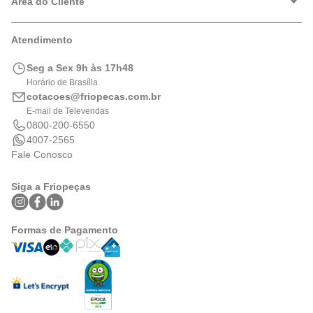
Política de Privacidade
Área do Cliente
Formas de Pagamento
Trocas e Devoluções
Minha Conta
Atendimento
Logística
Meus Pedidos
Calculadora de BTUs
Seg a Sex 9h às 17h48
Portal de Boletos
Horário de Brasília
cotacoes@friopecas.com.br
E-mail de Televendas
0800-200-6550
4007-2565
Fale Conosco
Siga a Friopeças
Formas de Pagamento