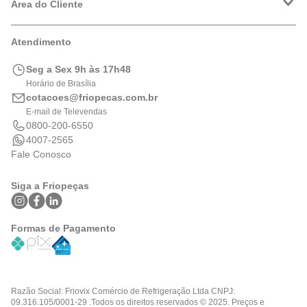
Política de Privacidade
Área do Cliente
Formas de Pagamento
Trocas e Devoluções
Minha Conta
Atendimento
Logística
Meus Pedidos
Calculadora de BTUs
Seg a Sex 9h às 17h48
Portal de Boletos
Horário de Brasília
cotacoes@friopecas.com.br
E-mail de Televendas
0800-200-6550
4007-2565
Fale Conosco
Siga a Friopeças
Formas de Pagamento
Razão Social: Friovix Comércio de Refrigeração Ltda CNPJ:
09.316.105/0001-29 .Todos os direitos reservados © 2025. Preços e