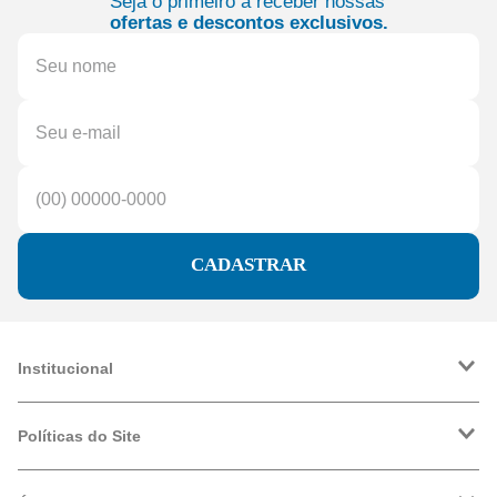
Seja o primeiro a receber nossas
ofertas e descontos exclusivos.
CADASTRAR
Institucional
A Friopeças
Trabalhe Conosco
Políticas do Site
VRF
Política de Entrega