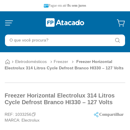
Pague em até
8x sem juros
O que você procura?
Eletrodomésticos
Freezer
Freezer Horizontal
Electrolux 314 Litros Cycle Defrost Branco HI330 – 127 Volts
Freezer Horizontal Electrolux 314 Litros
Cycle Defrost Branco HI330 – 127 Volts
REF:
1033256
Compartilhar
MARCA:
Electrolux