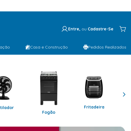
Entre,
ou
Cadastre-Se
lação
Casa e Construção
Pedidos Realizados
Fritadeira
tilador
Fogão