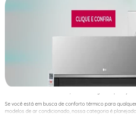
Se você está em busca de conforto térmico para qualquer
modelos de ar condicionado, nossa categoria é planejada
Se você está em busca de conforto térmico para qualquer
modelos de ar condicionado, nossa categoria é planejada
ambiente, seja residencial ou comercial, a Friopeças te
para atender às necessidades específicas de cada client