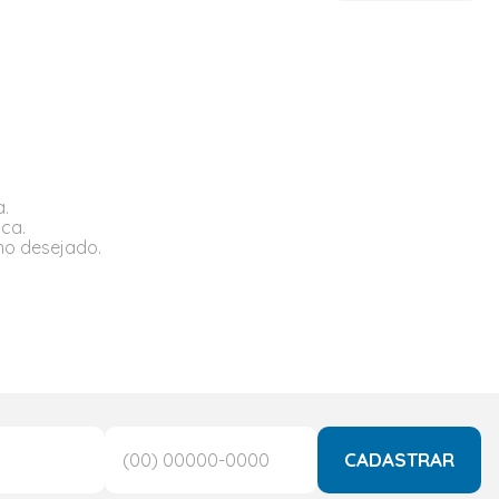
a.
sca.
rmo desejado.
CADASTRAR