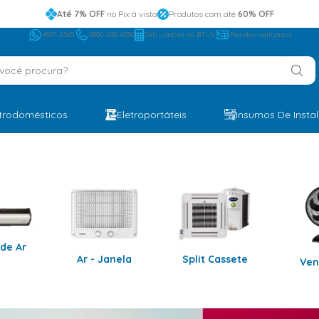
Até 7% OFF
no Pix à vista
Produtos com até
60% OFF
4007-2565
0800-200-6550
Calculadora de BTUs
Pedidos realizados
ocê procura?
etrodomésticos
Eletroportáteis
Insumos De Insta
 de Ar
Ar - Janela
Split Cassete
Ven