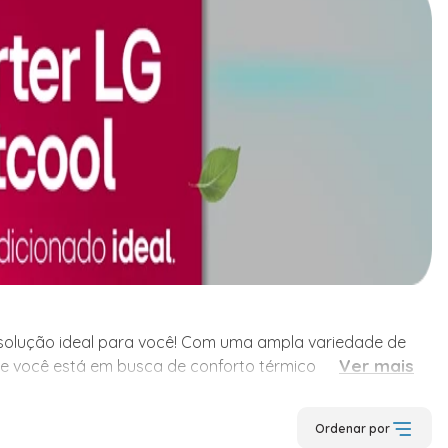
a solução ideal para você! Com uma ampla variedade de
a solução ideal para você! Com uma ampla variedade de
Ver mais
Se você está em busca de conforto térmico para qualquer
delos de ar condicionado, nossa categoria é planejada
Ordenar por