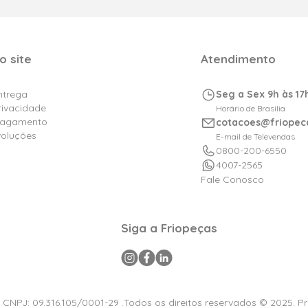
o site
Atendimento
Entrega
Seg a Sex 9h às 17
Privacidade
Horário de Brasília
Pagamento
cotacoes@friopec
voluções
E-mail de Televendas
0800-200-6550
4007-2565
Fale Conosco
Siga a Friopeças
a CNPJ: 09.316.105/0001-29 .Todos os direitos reservados © 2025. P