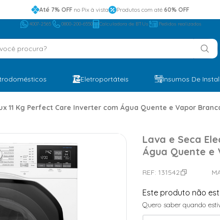
Até 7% OFF
no Pix à vista
Produtos com até
60% OFF
4007-2565
0800-200-6550
Calculadora de BTUs
Pedidos realizados
ocê procura?
etrodomésticos
Eletroportáteis
Insumos De Insta
ux 11 Kg Perfect Care Inverter com Água Quente e Vapor Branca 
Lava e Seca Ele
Água Quente e V
REF:
131542
M
Este produto não es
Quero saber quando estiv