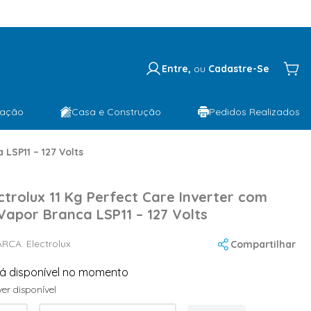
Entre,
ou
Cadastre-Se
lação
Casa e Construção
Pedidos Realizados
LSP11 – 127 Volts
ctrolux 11 Kg Perfect Care Inverter com
apor Branca LSP11 – 127 Volts
ARCA:
Electrolux
Compartilhar
tá disponível no momento
er disponível