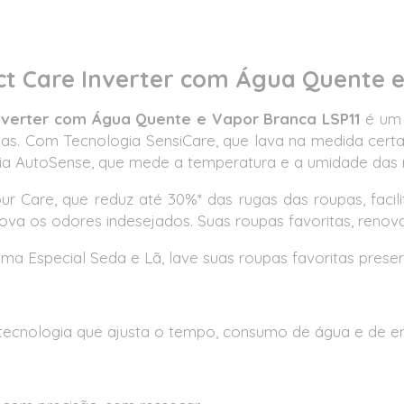
ect Care Inverter com Água Quente e
 Inverter com Água Quente e Vapor Branca LSP11
é um
s. Com Tecnologia SensiCare, que lava na medida certa
ia AutoSense, que mede a temperatura e a umidade das r
ur Care, que reduz até 30%* das rugas das roupas, fac
va os odores indesejados. Suas roupas favoritas, renov
 Especial Seda e Lã, lave suas roupas favoritas preser
tecnologia que ajusta o tempo, consumo de água e de en