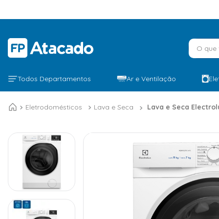
O que v
Todos Departamentos
Ar e Ventilação
El
Eletrodomésticos
Lava e Seca
Lava e Seca Electrol