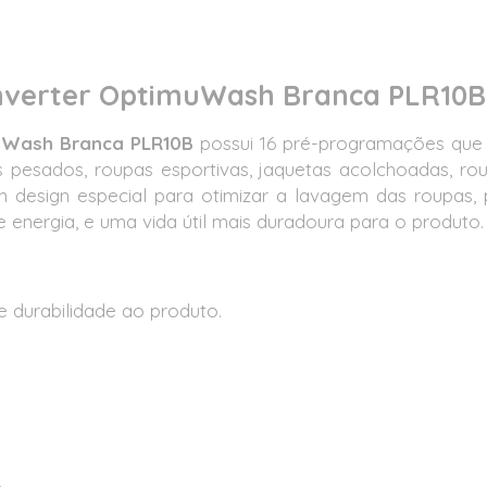
nverter OptimuWash Branca PLR10B 
muWash Branca PLR10B
possui 16 pré-programações que 
s pesados, roupas esportivas, jaquetas acolchoadas, rou
m design especial para otimizar a lavagem das roupas
e energia, e uma vida útil mais duradoura para o produto.
e durabilidade ao produto.