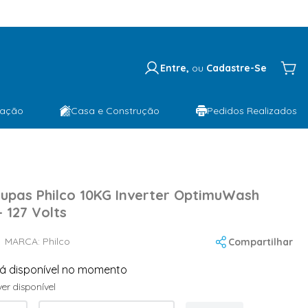
Entre,
ou
Cadastre-Se
lação
Casa e Construção
Pedidos Realizados
upas Philco 10KG Inverter OptimuWash
 127 Volts
MARCA:
Philco
Compartilhar
tá disponível no momento
er disponível