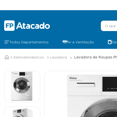
O que v
Todos Departamentos
Ar e Ventilação
El
Eletrodomésticos
Lavadora
Lavadora de Roupas Ph