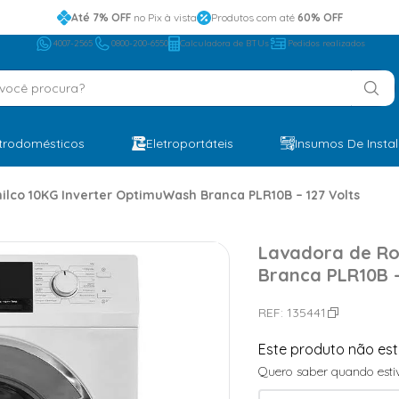
Até 7% OFF
no Pix à vista
Produtos com até
60% OFF
4007-2565
0800-200-6550
Calculadora de BTUs
Pedidos realizados
ocê procura?
etrodomésticos
Eletroportáteis
Insumos De Insta
ilco 10KG Inverter OptimuWash Branca PLR10B – 127 Volts
Lavadora de Ro
Branca PLR10B –
REF:
135441
Este produto não es
Quero saber quando estiv