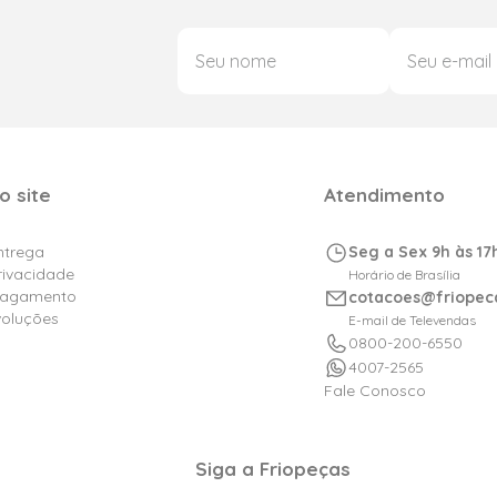
o site
Atendimento
Entrega
Seg a Sex 9h às 17
Privacidade
Horário de Brasília
Pagamento
cotacoes@friopec
voluções
E-mail de Televendas
0800-200-6550
4007-2565
Fale Conosco
Siga a Friopeças