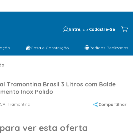
Entre,
ou
Cadastre-Se
lação
Casa e Construção
Pedidos Realizados
do
al Tramontina Brasil 3 Litros com Balde
mento Inox Polido
CA:
Tramontina
Compartilhar
 para ver esta oferta