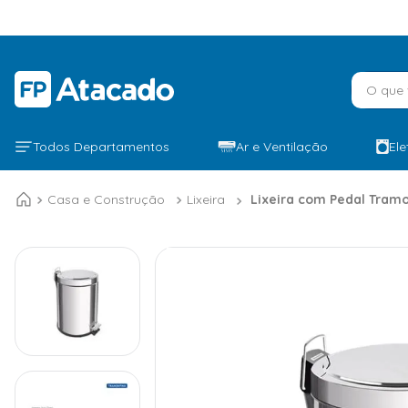
O que v
Todos Departamentos
Ar e Ventilação
El
Casa e Construção
Lixeira
Lixeira com Pedal Tramo