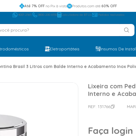
Até 7% OFF
no Pix à vista
Produtos com até
60% OFF
4007-2565
0800-200-6550
Calculadora de BTUs
Pedidos realizados
ocê procura?
etrodomésticos
Eletroportáteis
Insumos De Insta
ntina Brasil 3 Litros com Balde Interno e Acabamento Inox Poli
Lixeira com Ped
Interno e Acaba
REF:
131766
MAR
Faça login