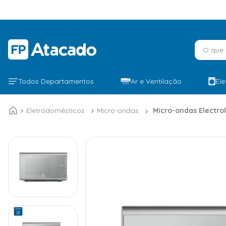
O que v
Todos Departamentos
Ar e Ventilação
El
Eletrodomésticos
Micro-ondas
Micro-ondas Electrol