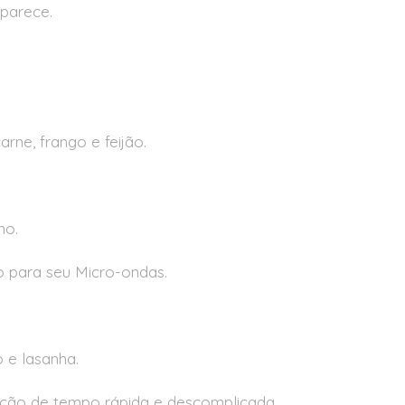
aparece.
ne, frango e feijão.
no.
o para seu Micro-ondas.
o e lasanha.
ção de tempo rápida e descomplicada.