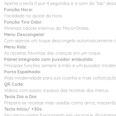
Aperte a tecla 0 por 4 segundos e o som do “bip” des
Função Hora:
Facilidade no ajuste da hora.
Função Tira Odor:
Minimiza odores internos do Micro-Ondas.
Menu Descongelar:
Com apenas um toque descongela automaticamente car
Menu Kids:
As receitas favoritas das crianças em um toque.
Painel Integrado com puxador embutido:
Principais funções sempre à mão e um puxador moder
Porta Espelhada:
Mais modernidade para sua cozinha e mais sofisticaçã
QR Code:
Vídeos com passo a passo das receitas dos menus.
Tecla Dia a Dia:
Prepara as receitas mais usadas como arroz, macarrã
Tecla Início/ +30s:
Seu micro-ondas funcionando em um toque. Programa