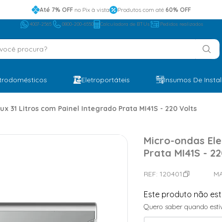
Até 7% OFF
no Pix à vista
Produtos com até
60% OFF
4007-2565
0800-200-6550
Calculadora de BTUs
Pedidos realizados
ocê procura?
etrodomésticos
Eletroportáteis
Insumos De Insta
ux 31 Litros com Painel Integrado Prata MI41S - 220 Volts
Micro-ondas Ele
Prata MI41S - 22
REF:
120401
M
Este produto não es
Quero saber quando estiv