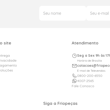
o site
Atendimento
Entrega
Seg a Sex 9h às 17
Privacidade
Horário de Brasília
Pagamento
cotacoes@friopec
voluções
E-mail de Televendas
0800-200-6550
4007-2565
Fale Conosco
Siga a Friopeças