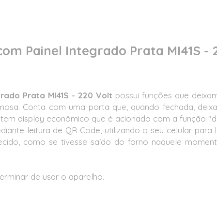
com Painel Integrado Prata MI41S - 
grado Prata MI41S - 220 Volt
possui funções que deixam 
mosa. Conta com uma porta que, quando fechada, deixa 
 tem display econômico que é acionado com a função "de
iante leitura de QR Code, utilizando o seu celular para
ecido, como se tivesse saído do forno naquele moment
terminar de usar o aparelho.