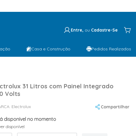
Entre,
ou
Cadastre-Se
lação
Casa e Construção
Pedidos Realizados
ctrolux 31 Litros com Painel Integrado
0 Volts
ARCA:
Electrolux
Compartilhar
tá disponível no momento
er disponível