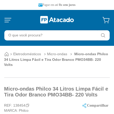
Pague em até
8x sem juros
O que você procura?
Eletrodomésticos
Micro-ondas
Micro-ondas Philco
34 Litros Limpa Fácil e Tira Odor Branco PMO34BB- 220
Volts
Micro-ondas Philco 34 Litros Limpa Fácil e
Tira Odor Branco PMO34BB- 220 Volts
REF:
138454
Compartilhar
MARCA:
Philco