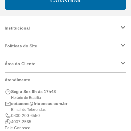
CADASTRAR
Institucional
A Friopeças
Trabalhe Conosco
Políticas do Site
VRF
Política de Entrega
Política de Privacidade
Área do Cliente
Formas de Pagamento
Trocas e Devoluções
Minha Conta
Atendimento
Logística
Meus Pedidos
Calculadora de BTUs
Seg a Sex 9h às 17h48
Portal de Boletos
Horário de Brasília
cotacoes@friopecas.com.br
E-mail de Televendas
0800-200-6550
4007-2565
Fale Conosco