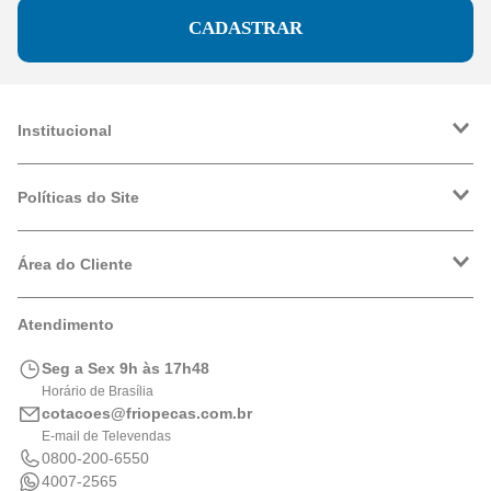
CADASTRAR
Institucional
A Friopeças
Trabalhe Conosco
Políticas do Site
VRF
Política de Entrega
Política de Privacidade
Área do Cliente
Formas de Pagamento
Trocas e Devoluções
Minha Conta
Atendimento
Logística
Meus Pedidos
Calculadora de BTUs
Seg a Sex 9h às 17h48
Portal de Boletos
Horário de Brasília
cotacoes@friopecas.com.br
E-mail de Televendas
0800-200-6550
4007-2565