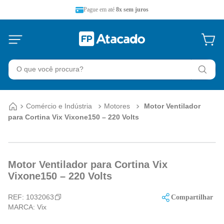
Pague em até
8x sem juros
O que você procura?
Comércio e Indústria
Motores
Motor Ventilador
para Cortina Vix Vixone150 – 220 Volts
Motor Ventilador para Cortina Vix
Vixone150 – 220 Volts
REF:
1032063
Compartilhar
MARCA:
Vix