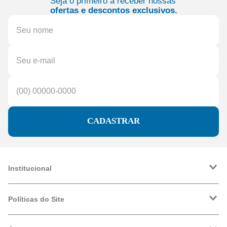
Seja o primeiro a receber nossas
ofertas e descontos exclusivos.
CADASTRAR
Institucional
A Friopeças
Trabalhe Conosco
Políticas do Site
VRF
Política de Entrega