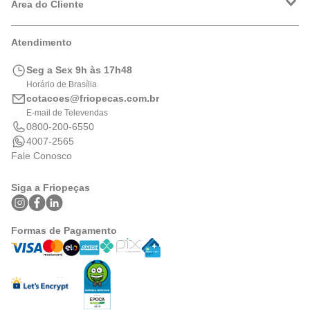
Política de Privacidade
Área do Cliente
Formas de Pagamento
Trocas e Devoluções
Minha Conta
Atendimento
Logística
Meus Pedidos
Calculadora de BTUs
Seg a Sex 9h às 17h48
Portal de Boletos
Horário de Brasília
cotacoes@friopecas.com.br
E-mail de Televendas
0800-200-6550
4007-2565
Fale Conosco
Siga a Friopeças
Formas de Pagamento