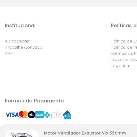
Institucional
Políticas d
A Friopeças
Política de 
Trabalhe Conosco
Política de 
VRF
Formas de 
Trocas e De
Logística
Formas de Pagamento
Motor Ventilador Exaustor Vix 350mm
Razão Social: Friovix Comércio de Refrigeração Ltd