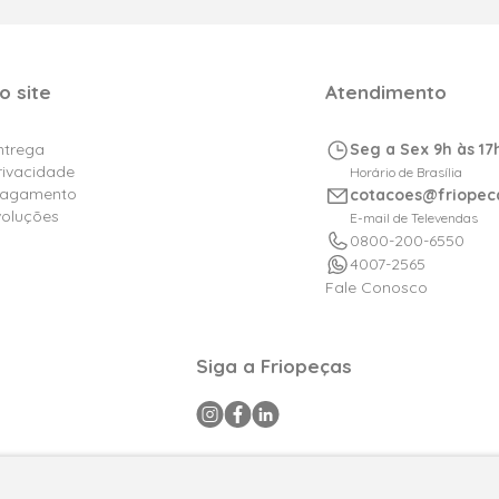
o site
Atendimento
Entrega
Seg a Sex 9h às 17
Privacidade
Horário de Brasília
Pagamento
cotacoes@friopec
voluções
E-mail de Televendas
0800-200-6550
4007-2565
Fale Conosco
Siga a Friopeças
a CNPJ: 09.316.105/0001-29 .Todos os direitos reservados © 2025. P