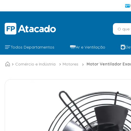
O que v
Todos Departamentos
Ar e Ventilação
El
Comércio e Indústria
Motores
Motor Ventilador Ex