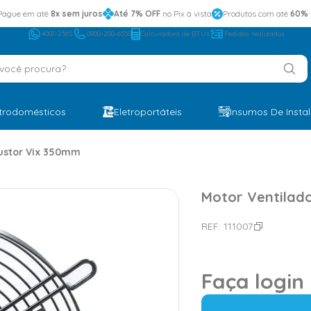
Pague em até
8x sem juros
Até 7% OFF
no Pix à vista
Produtos com até
60% 
4007-2565
0800-200-6550
Calculadora de BTUs
Pedidos realizados
ocê procura?
etrodomésticos
Eletroportáteis
Insumos De Insta
austor Vix 350mm
Motor Ventilad
REF:
111007
Faça login