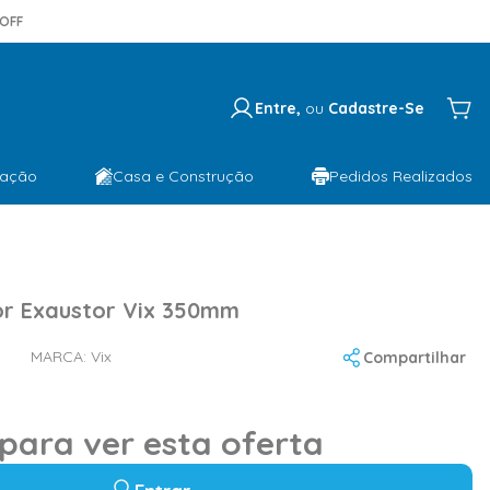
OFF
Entre,
ou
Cadastre-Se
lação
Casa e Construção
Pedidos Realizados
or Exaustor Vix 350mm
MARCA:
Vix
Compartilhar
 para ver esta oferta