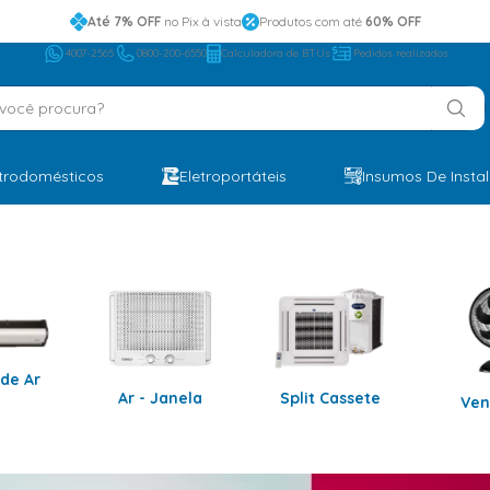
Até 7% OFF
no Pix à vista
Produtos com até
60% OFF
4007-2565
0800-200-6550
Calculadora de BTUs
Pedidos realizados
ocê procura?
etrodomésticos
Eletroportáteis
Insumos De Insta
 de Ar
Ar - Janela
Split Cassete
Ven