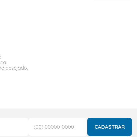
a.
sca.
rmo desejado.
CADASTRAR