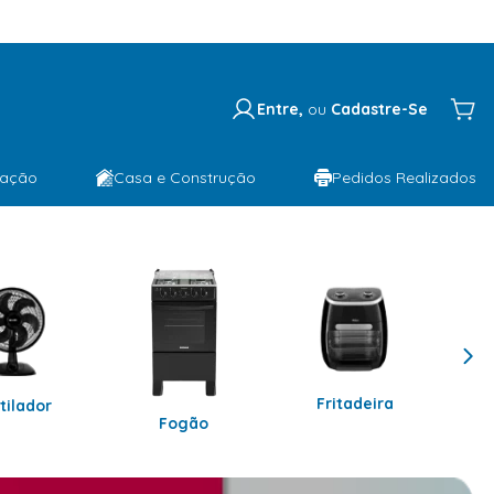
Entre,
ou
Cadastre-Se
lação
Casa e Construção
Pedidos Realizados
Fritadeira
tilador
Fogão