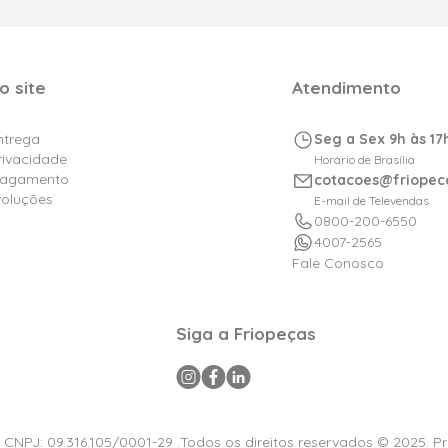
o site
Atendimento
Entrega
Seg a Sex 9h às 17
Privacidade
Horário de Brasília
Pagamento
cotacoes@friopec
voluções
E-mail de Televendas
0800-200-6550
4007-2565
Fale Conosco
Siga a Friopeças
a CNPJ: 09.316.105/0001-29 .Todos os direitos reservados © 2025. P