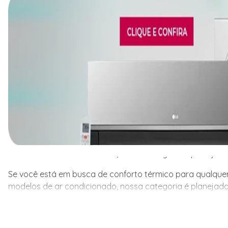
Se você está em busca de conforto térmico para qualquer
modelos de ar condicionado, nossa categoria é planejada
Se você está em busca de conforto térmico para qualquer
modelos de ar condicionado, nossa categoria é planejada
ambiente, seja residencial ou comercial, a Friopeças te
para atender às necessidades específicas de cada client