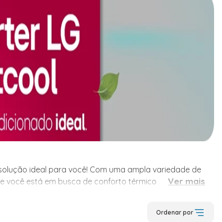
a solução ideal para você! Com uma ampla variedade de
a solução ideal para você! Com uma ampla variedade de
Ver mais
Se você está em busca de conforto térmico para qualquer
delos de ar condicionado, nossa categoria é planejada
Ordenar por