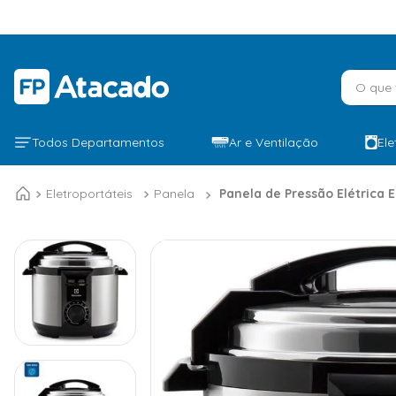
O que v
Todos Departamentos
Ar e Ventilação
El
Eletroportáteis
Panela
Panela de Pressão Elétrica E