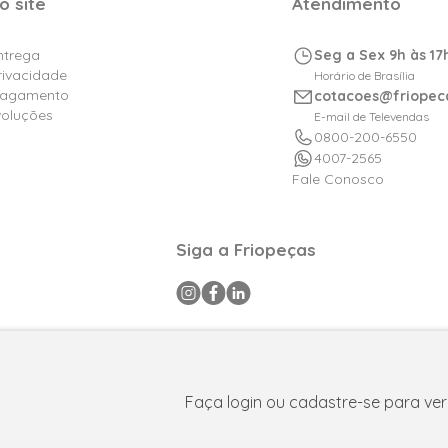
o site
Atendimento
Entrega
Seg a Sex 9h às 17
Privacidade
Horário de Brasília
Pagamento
cotacoes@friopec
voluções
E-mail de Televendas
0800-200-6550
4007-2565
Fale Conosco
Siga a Friopeças
a CNPJ: 09.316.105/0001-29 .Todos os direitos reservados © 2025. P
FPAtacado é uma marca do Grupo Friopeças.
Faça login ou cadastre-se para ver