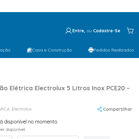
Entre,
ou
Cadastre-Se
lação
Casa e Construção
Pedidos Realizados
o Elétrica Electrolux 5 Litros Inox PCE20 –
ARCA:
Electrolux
Compartilhar
tá disponível no momento
er disponível