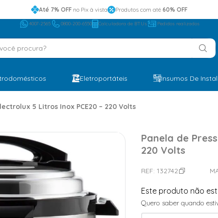
Até 7% OFF
no Pix à vista
Produtos com até
60% OFF
4007-2565
0800-200-6550
Calculadora de BTUs
Pedidos realizados
ocê procura?
etrodomésticos
Eletroportáteis
Insumos De Insta
lectrolux 5 Litros Inox PCE20 – 220 Volts
Panela de Pressã
220 Volts
REF:
132742
M
Este produto não es
Quero saber quando estiv