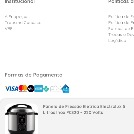
Institucional
Políticas d
A Friopeças
Política de 
Trabalhe Conosco
Política de 
VRF
Formas de 
Trocas e De
Logística
Formas de Pagamento
Panela de Pressão Elétrica Electrolux 5
Razão Social: Friovix Comércio de Refrigeração Ltd
Litros Inox PCE20 – 220 Volts