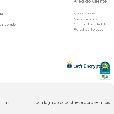
Área do Cliente
h48
Minha Conta
Meus Pedidos
Calculadora de BTUs
as.com.br
Portal de Boletos
reços e condições exclusivos para fpatacado.com.br.
 mais
Faça login ou cadastre-se para ver mais