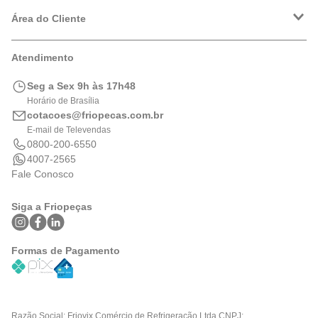
Política de Entrega
Política de Privacidade
Área do Cliente
Formas de Pagamento
Trocas e Devoluções
Minha Conta
Atendimento
Logística
Meus Pedidos
Calculadora de BTUs
Seg a Sex 9h às 17h48
Portal de Boletos
Horário de Brasília
cotacoes@friopecas.com.br
E-mail de Televendas
0800-200-6550
4007-2565
Fale Conosco
Siga a Friopeças
Formas de Pagamento
Razão Social: Friovix Comércio de Refrigeração Ltda CNPJ: