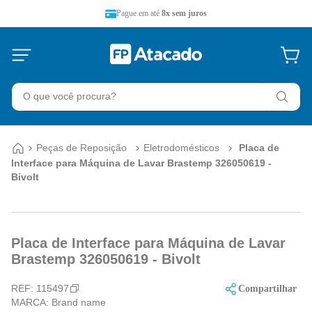
Pague em até
8x sem juros
O que você procura?
Peças de Reposição
Eletrodomésticos
Placa de
Interface para Máquina de Lavar Brastemp 326050619 -
Bivolt
Placa de Interface para Máquina de Lavar
Brastemp 326050619 - Bivolt
REF:
115497
Compartilhar
MARCA:
Brand name