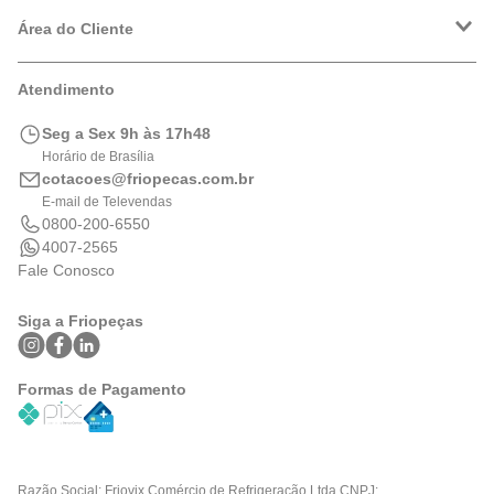
Política de Entrega
Política de Privacidade
Área do Cliente
Formas de Pagamento
Trocas e Devoluções
Minha Conta
Atendimento
Logística
Meus Pedidos
Calculadora de BTUs
Seg a Sex 9h às 17h48
Portal de Boletos
Horário de Brasília
cotacoes@friopecas.com.br
E-mail de Televendas
0800-200-6550
4007-2565
Fale Conosco
Siga a Friopeças
Formas de Pagamento
Razão Social: Friovix Comércio de Refrigeração Ltda CNPJ: