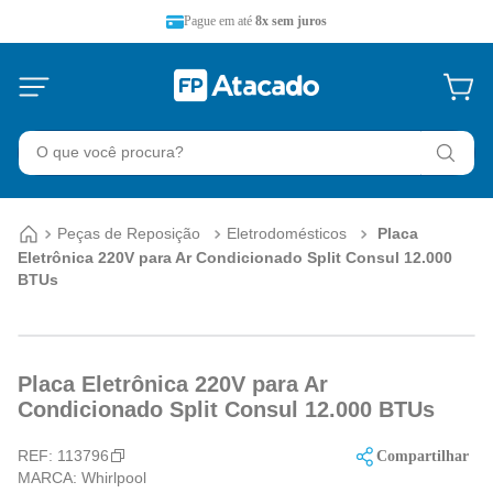
Pague em até
8x sem juros
O que você procura?
Peças de Reposição
Eletrodomésticos
Placa
Eletrônica 220V para Ar Condicionado Split Consul 12.000
BTUs
Placa Eletrônica 220V para Ar
Condicionado Split Consul 12.000 BTUs
REF:
113796
Compartilhar
MARCA:
Whirlpool