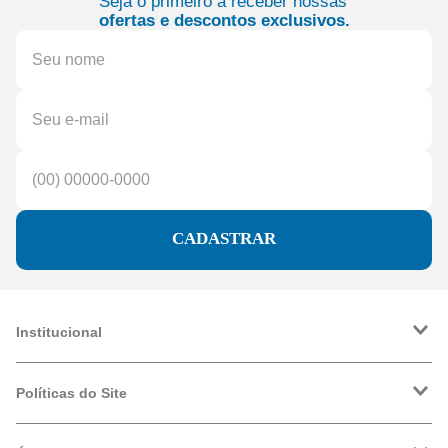
Seja o primeiro a receber nossas
ofertas e descontos exclusivos.
CADASTRAR
Institucional
A Friopeças
Trabalhe Conosco
Políticas do Site
VRF
Política de Entrega