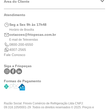
Política de Privacidade
Área do Cliente
Formas de Pagamento
Trocas e Devoluções
Minha Conta
Atendimento
Logística
Meus Pedidos
Calculadora de BTUs
Seg a Sex 9h às 17h48
Portal de Boletos
Horário de Brasília
cotacoes@friopecas.com.br
E-mail de Televendas
0800-200-6550
4007-2565
Fale Conosco
Siga a Friopeças
Formas de Pagamento
Razão Social: Friovix Comércio de Refrigeração Ltda CNPJ:
09.316.105/0001-29 .Todos os direitos reservados © 2025. Preços e