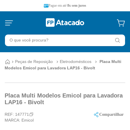
Pague em até
8x sem juros
O que você procura?
Peças de Reposição
Eletrodomésticos
Placa Multi
Modelos Emicol para Lavadora LAP16 - Bivolt
Placa Multi Modelos Emicol para Lavadora
LAP16 - Bivolt
REF:
147771
Compartilhar
MARCA:
Emicol