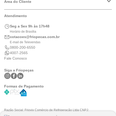
Política de Privacidade
Área do Cliente
Formas de Pagamento
Trocas e Devoluções
Minha Conta
Atendimento
Logística
Meus Pedidos
Calculadora de BTUs
Seg a Sex 9h às 17h48
Portal de Boletos
Horário de Brasília
cotacoes@friopecas.com.br
E-mail de Televendas
0800-200-6550
4007-2565
Fale Conosco
Siga a Friopeças
Formas de Pagamento
Razão Social: Friovix Comércio de Refrigeração Ltda CNPJ:
09.316.105/0001-29 .Todos os direitos reservados © 2025. Preços e