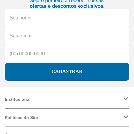
Seja o primeiro a receber nossas
ofertas e descontos exclusivos.
CADASTRAR
Institucional
A Friopeças
Trabalhe Conosco
Políticas do Site
VRF
Política de Entrega