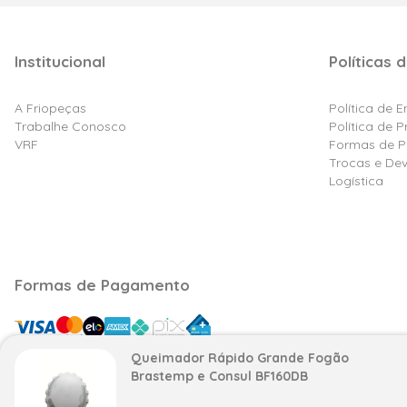
Institucional
Políticas d
A Friopeças
Política de 
Trabalhe Conosco
Política de 
VRF
Formas de 
Trocas e De
Logística
Formas de Pagamento
Queimador Rápido Grande Fogão
Brastemp e Consul BF160DB
Razão Social: Friovix Comércio de Refrigeração Ltd