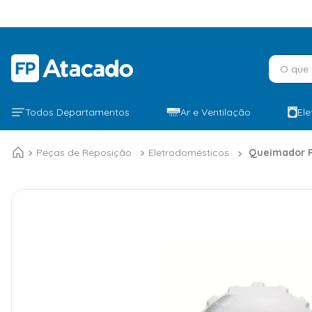
O que v
Todos Departamentos
Ar e Ventilação
El
Peças de Reposição
Eletrodomésticos
Queimador R