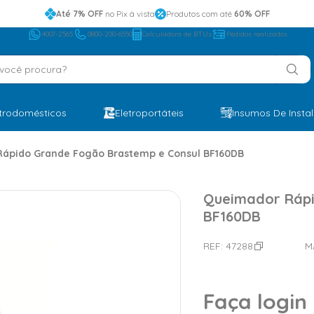
Até 7% OFF
no Pix à vista
Produtos com até
60% OFF
4007-2565
0800-200-6550
Calculadora de BTUs
Pedidos realizados
ocê procura?
etrodomésticos
Eletroportáteis
Insumos De Insta
ápido Grande Fogão Brastemp e Consul BF160DB
Queimador Rápi
BF160DB
REF:
47288
M
Faça login