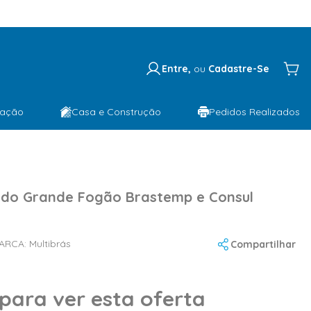
Entre,
ou
Cadastre-Se
lação
Casa e Construção
Pedidos Realizados
do Grande Fogão Brastemp e Consul
ARCA:
Multibrás
Compartilhar
 para ver esta oferta