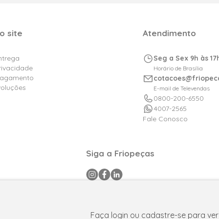
o site
Atendimento
Entrega
Seg a Sex 9h às 17
Privacidade
Horário de Brasília
Pagamento
cotacoes@friopec
voluções
E-mail de Televendas
0800-200-6550
4007-2565
Fale Conosco
Siga a Friopeças
a CNPJ: 09.316.105/0001-29 .Todos os direitos reservados © 2025. P
FPAtacado é uma marca do Grupo Friopeças.
Faça login ou cadastre-se para ver