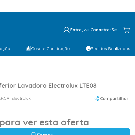
Entre,
ou
Cadastre-Se
lação
Casa e Construção
Pedidos Realizados
nferior Lavadora Electrolux LTE08
ARCA:
Electrolux
Compartilhar
 para ver esta oferta