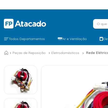
O que v
Todos Departamentos
Ar e Ventilação
El
Peças de Reposição
Eletrodomésticos
Rede Elétric