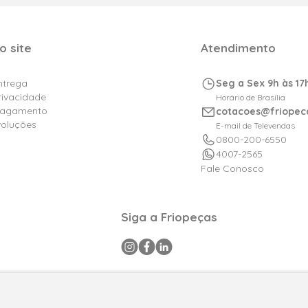
o site
Atendimento
Entrega
Seg a Sex 9h às 17
Privacidade
Horário de Brasília
Pagamento
cotacoes@friopec
voluções
E-mail de Televendas
0800-200-6550
4007-2565
Fale Conosco
Siga a Friopeças
a CNPJ: 09.316.105/0001-29 .Todos os direitos reservados © 2025. P
FPAtacado é uma marca do Grupo Friopeças.