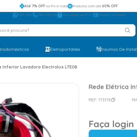
Até 7% OFF
no Pix à vista
Produtos com até
60% OFF
4007-2565
0800-200-6550
Calculadora de BTUs
Pedidos realizados
ocê procura?
etrodomésticos
Eletroportáteis
Insumos De Insta
a Inferior Lavadora Electrolux LTE08
Rede Elétrica I
REF:
113119
M
Faça login