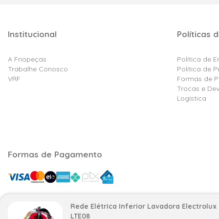
Institucional
Políticas d
A Friopeças
Política de 
Trabalhe Conosco
Política de 
VRF
Formas de 
Trocas e De
Logística
Formas de Pagamento
Rede Elétrica Inferior Lavadora Electrolux
Razão Social: Friovix Comércio de Refrigeração Ltd
LTE08