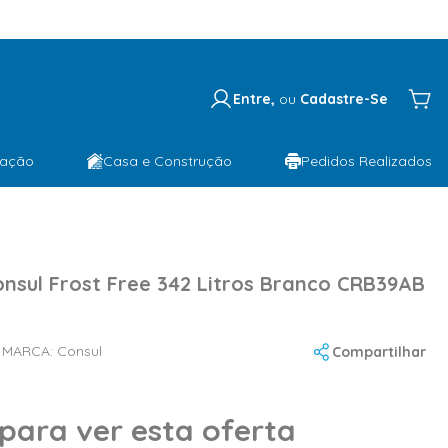
Entre,
ou
Cadastre-Se
lação
Casa e Construção
Pedidos Realizados
nsul Frost Free 342 Litros Branco CRB39AB
MARCA:
Consul
Compartilhar
 para ver esta oferta