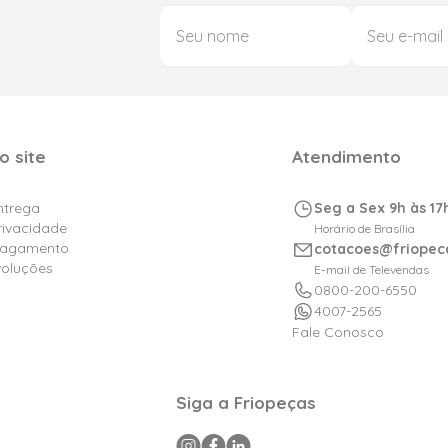
o site
Atendimento
Entrega
Seg a Sex 9h às 17
Privacidade
Horário de Brasília
Pagamento
cotacoes@friopec
voluções
E-mail de Televendas
0800-200-6550
4007-2565
Fale Conosco
Siga a Friopeças