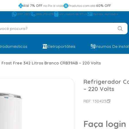
Até 7% OFF
no Pix à vista
Produtos com até
60% OFF
4007-2565
0800-200-6550
Calculadora de BTUs
Pedidos realizados
ocê procura?
etrodomésticos
Eletroportáteis
Insumos De Insta
 Frost Free 342 Litros Branco CRB39AB – 220 Volts
Refrigerador Co
– 220 Volts
REF:
130423
Faça login