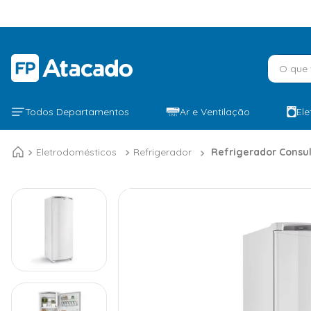
O que v
Todos Departamentos
Ar e Ventilação
El
Eletrodomésticos
Refrigerador
Refrigerador Consul