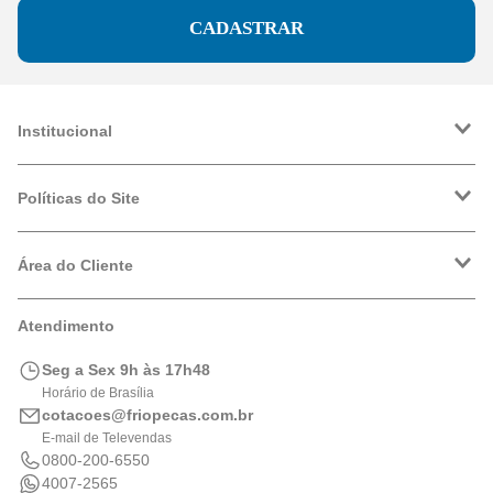
CADASTRAR
Institucional
A Friopeças
Trabalhe Conosco
Políticas do Site
VRF
Política de Entrega
Política de Privacidade
Área do Cliente
Formas de Pagamento
Trocas e Devoluções
Minha Conta
Atendimento
Logística
Meus Pedidos
Calculadora de BTUs
Seg a Sex 9h às 17h48
Portal de Boletos
Horário de Brasília
cotacoes@friopecas.com.br
E-mail de Televendas
0800-200-6550
4007-2565