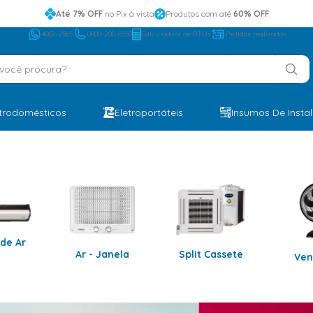
Até 7% OFF
no Pix à vista
Produtos com até
60% OFF
4007-2565
0800-200-6550
Calculadora de BTUs
Pedidos realizados
ocê procura?
etrodomésticos
Eletroportáteis
Insumos De Insta
 de Ar
Ar - Janela
Split Cassete
Ven