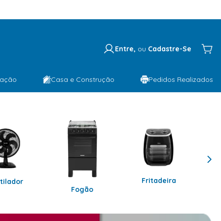
Entre,
ou
Cadastre-Se
lação
Casa e Construção
Pedidos Realizados
Fritadeira
tilador
Fogão