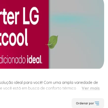
a solução ideal para você! Com uma ampla variedade de
a solução ideal para você! Com uma ampla variedade de
Ver mais
Se você está em busca de conforto térmico para qualquer
delos de ar condicionado, nossa categoria é planejada
Ordenar por