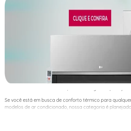
Se você está em busca de conforto térmico para qualquer
modelos de ar condicionado, nossa categoria é planejada
Se você está em busca de conforto térmico para qualquer
modelos de ar condicionado, nossa categoria é planejada
ambiente, seja residencial ou comercial, a Friopeças te
para atender às necessidades específicas de cada client