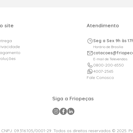
o site
Atendimento
Entrega
Seg a Sex 9h às 17
Privacidade
Horário de Brasília
Pagamento
cotacoes@friopec
voluções
E-mail de Televendas
0800-200-6550
4007-2565
Fale Conosco
Siga a Friopeças
a CNPJ: 09.316.105/0001-29 .Todos os direitos reservados © 2025. P