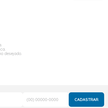
a.
sca.
rmo desejado.
CADASTRAR