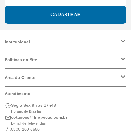
CADASTRAR
Institucional
A Friopeças
Trabalhe Conosco
Políticas do Site
VRF
Política de Entrega
Política de Privacidade
Área do Cliente
Formas de Pagamento
Trocas e Devoluções
Minha Conta
Atendimento
Logística
Meus Pedidos
Calculadora de BTUs
Seg a Sex 9h às 17h48
Portal de Boletos
Horário de Brasília
cotacoes@friopecas.com.br
E-mail de Televendas
0800-200-6550