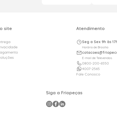
o site
Atendimento
Entrega
Seg a Sex 9h às 17
Privacidade
Horário de Brasília
Pagamento
cotacoes@friopec
voluções
E-mail de Televendas
0800-200-6550
4007-2565
Fale Conosco
Siga a Friopeças