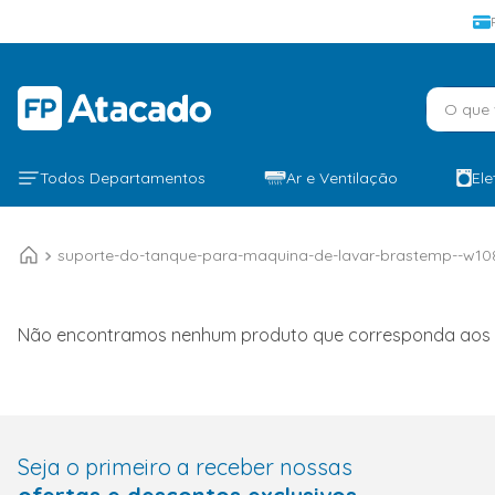
O que v
Todos Departamentos
Ar e Ventilação
El
suporte-do-tanque-para-maquina-de-lavar-brastemp--w10
Não encontramos nenhum produto que corresponda aos seu
Seja o primeiro a receber nossas