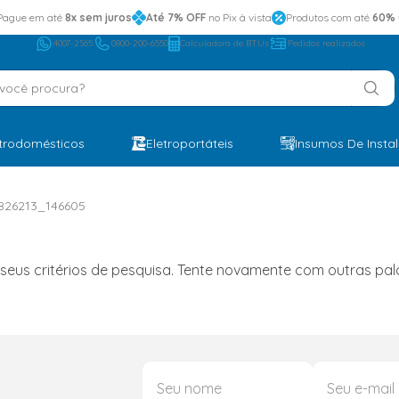
Pague em até
8x sem juros
Até 7% OFF
no Pix à vista
Produtos com até
60% 
4007-2565
0800-200-6550
Calculadora de BTUs
Pedidos realizados
ocê procura?
etrodomésticos
Eletroportáteis
Insumos De Insta
826213_146605
s critérios de pesquisa. Tente novamente com outras palav