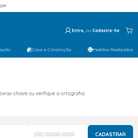
OFF
Entre,
ou
Cadastre-Se
lação
Casa e Construção
Pedidos Realizados
ras-chave ou verifique a ortografia.
CADASTRAR