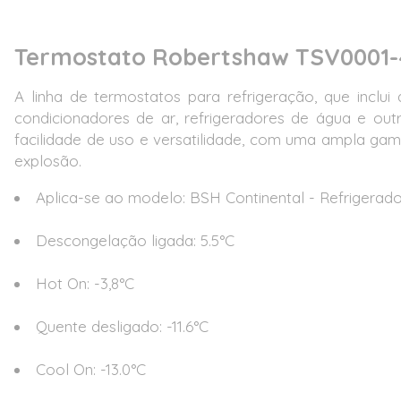
Termostato Robertshaw TSV0001-
A linha de termostatos para refrigeração, que inclui
condicionadores de ar, refrigeradores de água e ou
facilidade de uso e versatilidade, com uma ampla gama
explosão.
Aplica-se ao modelo: BSH Continental - Refrigerad
Descongelação ligada: 5.5°C
Hot On: -3,8°C
Quente desligado: -11.6°C
Cool On: -13.0°C