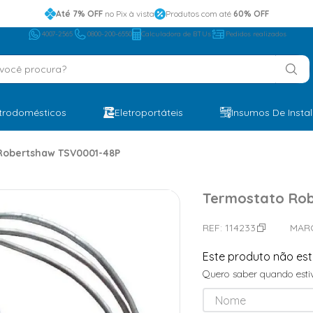
Até 7% OFF
no Pix à vista
Produtos com até
60% OFF
4007-2565
0800-200-6550
Calculadora de BTUs
Pedidos realizados
ocê procura?
etrodomésticos
Eletroportáteis
Insumos De Insta
Robertshaw TSV0001-48P
Termostato Rob
REF:
114233
MAR
Este produto não es
Quero saber quando estiv