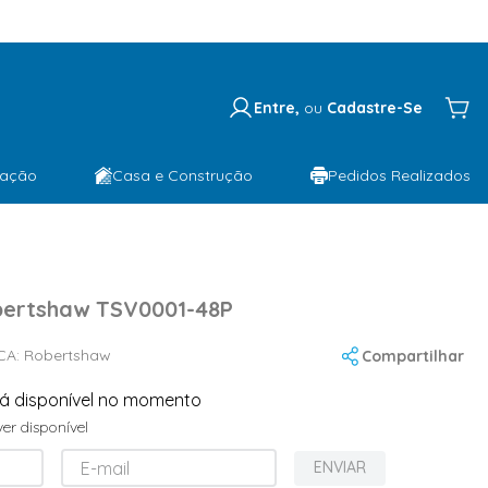
Entre,
ou
Cadastre-Se
lação
Casa e Construção
Pedidos Realizados
ertshaw TSV0001-48P
CA:
Robertshaw
Compartilhar
tá disponível no momento
er disponível
ENVIAR