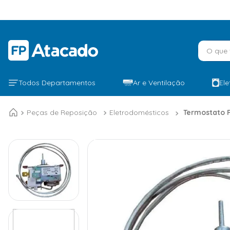
O que v
Todos Departamentos
Ar e Ventilação
El
Peças de Reposição
Eletrodomésticos
Termostato 