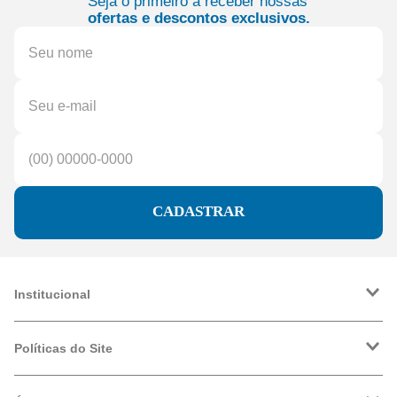
Seja o primeiro a receber nossas
ofertas e descontos exclusivos.
CADASTRAR
Institucional
A Friopeças
Trabalhe Conosco
Políticas do Site
VRF
Política de Entrega