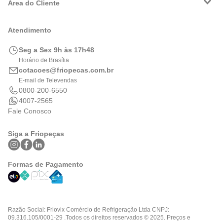
Política de Privacidade
Área do Cliente
Formas de Pagamento
Trocas e Devoluções
Minha Conta
Atendimento
Logística
Meus Pedidos
Calculadora de BTUs
Seg a Sex 9h às 17h48
Portal de Boletos
Horário de Brasília
cotacoes@friopecas.com.br
E-mail de Televendas
0800-200-6550
4007-2565
Fale Conosco
Siga a Friopeças
Formas de Pagamento
Razão Social: Friovix Comércio de Refrigeração Ltda CNPJ:
09.316.105/0001-29 .Todos os direitos reservados © 2025. Preços e