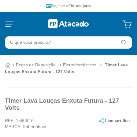
Pague em até
8x sem juros
O que você procura?
Peças de Reposição
Eletrodomésticos
Timer Lava
Louças Enxuta Futura - 127 Volts
Timer Lava Louças Enxuta Futura - 127
Volts
REF:
15806
Compartilhar
MARCA:
Robertshaw