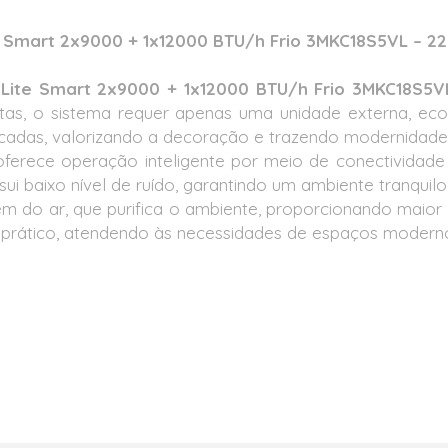
ite Smart 2x9000 + 1x12000 BTU/h Frio 3MKC18S5VL – 22
in Lite Smart 2x9000 + 1x12000 BTU/h Frio 3MKC18S5V
actas, o sistema requer apenas uma unidade externa, ec
acadas, valorizando a decoração e trazendo modernidade
erece operação inteligente por meio de conectividade W
i baixo nível de ruído, garantindo um ambiente tranquilo,
gem do ar,
que purifica o ambiente, proporcionando maior q
prático, atendendo às necessidades de espaços modernos 