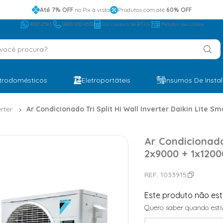
Até 7% OFF
no Pix à vista
Produtos com até
60% OFF
4007-2565
0800-200-6550
Calculadora de BTUs
Pedidos realizados
ocê procura?
etrodomésticos
Eletroportáteis
Insumos De Insta
erter
Ar Condicionado Tri Split Hi Wall Inverter Daikin Lite 
Ar Condicionado 
2x9000 + 1x1200
REF:
1033915
Este produto não es
Quero saber quando estiv