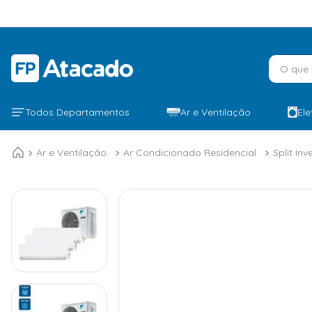
O que v
Todos Departamentos
Ar e Ventilação
El
Ar e Ventilação
Ar Condicionado Residencial
Split Inv