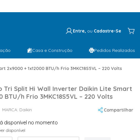
Entre,
ou
Cadastre-Se
lação
Casa e Construção
Pedidos Realizados
Smart 2x9000 + 1x12000 BTU/h Frio 3MKC18S5VL – 220 Volts
Tri Split Hi Wall Inverter Daikin Lite Smart
0 BTU/h Frio 3MKC18S5VL – 220 Volts
MARCA:
Daikin
Compartilhar
tá disponível no momento
er disponível