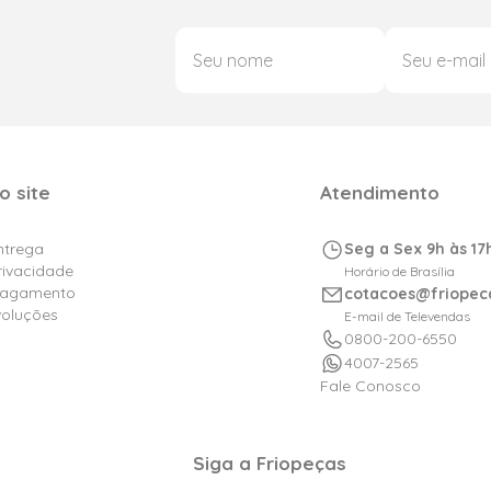
o site
Atendimento
Entrega
Seg a Sex 9h às 17
Privacidade
Horário de Brasília
Pagamento
cotacoes@friopec
voluções
E-mail de Televendas
0800-200-6550
4007-2565
Fale Conosco
Siga a Friopeças