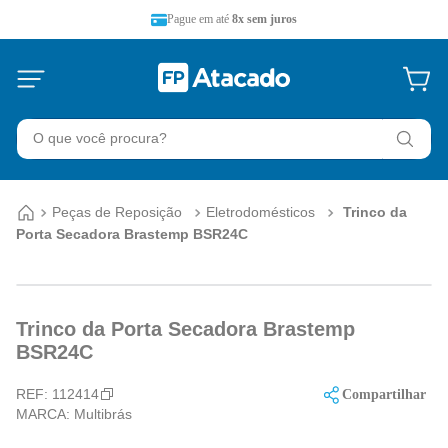
Pague em até
8x sem juros
O que você procura?
Peças de Reposição
Eletrodomésticos
Trinco da
Porta Secadora Brastemp BSR24C
Trinco da Porta Secadora Brastemp
BSR24C
REF:
112414
Compartilhar
MARCA:
Multibrás