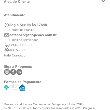
Política de Privacidade
Área do Cliente
Formas de Pagamento
Trocas e Devoluções
Minha Conta
Atendimento
Logística
Meus Pedidos
Calculadora de BTUs
Seg a Sex 9h às 17h48
Portal de Boletos
Horário de Brasília
cotacoes@friopecas.com.br
E-mail de Televendas
0800-200-6550
4007-2565
Fale Conosco
Siga a Friopeças
Formas de Pagamento
Razão Social: Friovix Comércio de Refrigeração Ltda CNPJ:
09.316.105/0001-29 .Todos os direitos reservados © 2025. Preços e