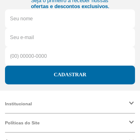
Seja o primeiro a receber nossas
ofertas e descontos exclusivos.
CADASTRAR
Institucional
A Friopeças
Trabalhe Conosco
Políticas do Site
VRF
Política de Entrega