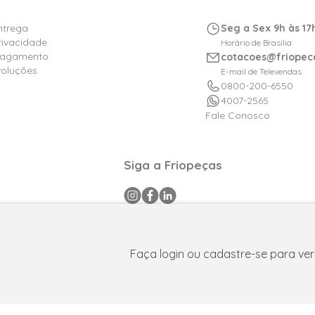
Entrega
Seg a Sex 9h às 17
Privacidade
Horário de Brasília
Pagamento
cotacoes@friopec
voluções
E-mail de Televendas
0800-200-6550
4007-2565
Fale Conosco
Siga a Friopeças
a CNPJ: 09.316.105/0001-29 .Todos os direitos reservados © 2025. P
FPAtacado é uma marca do Grupo Friopeças.
Faça login ou cadastre-se para ver