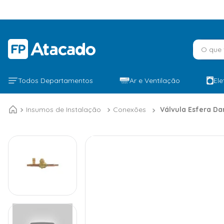
O que v
Todos Departamentos
Ar e Ventilação
El
Insumos de Instalação
Conexões
Válvula Esfera D