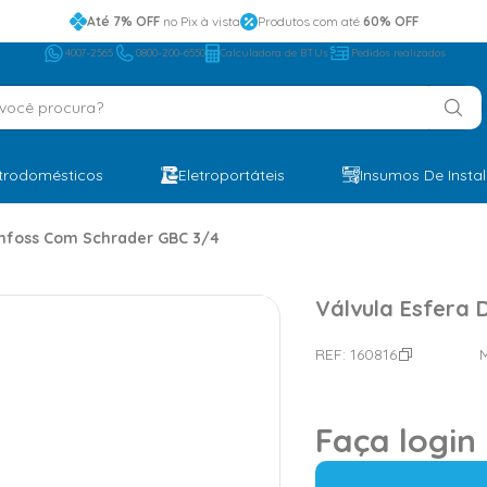
Até 7% OFF
no Pix à vista
Produtos com até
60% OFF
4007-2565
0800-200-6550
Calculadora de BTUs
Pedidos realizados
ocê procura?
etrodomésticos
Eletroportáteis
Insumos De Insta
anfoss Com Schrader GBC 3/4
Válvula Esfera
REF:
160816
Faça login