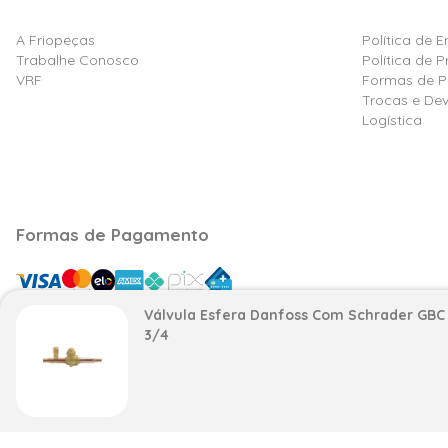
A Friopeças
Política de 
Trabalhe Conosco
Política de 
VRF
Formas de 
Trocas e De
Logística
Formas de Pagamento
Válvula Esfera Danfoss Com Schrader GBC
3/4
Razão Social: Friovix Comércio de Refrigeração Ltd