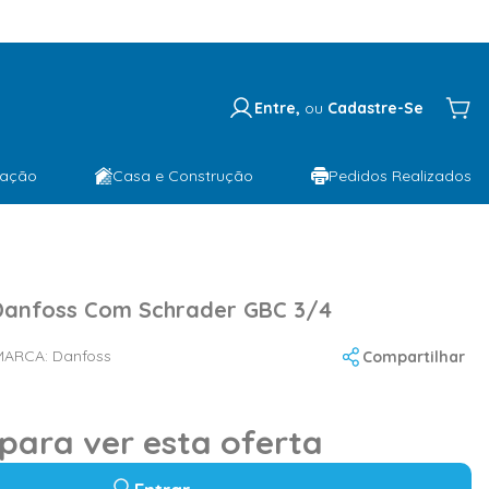
Entre,
ou
Cadastre-Se
lação
Casa e Construção
Pedidos Realizados
 Danfoss Com Schrader GBC 3/4
MARCA:
Danfoss
Compartilhar
 para ver esta oferta