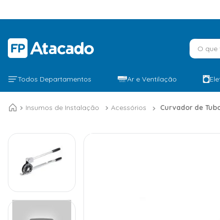
O que v
Todos Departamentos
Ar e Ventilação
El
Insumos de Instalação
Acessórios
Curvador de Tubo 