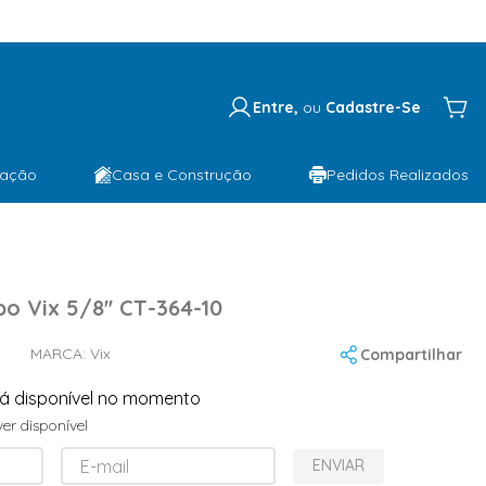
Entre,
ou
Cadastre-Se
lação
Casa e Construção
Pedidos Realizados
o Vix 5/8'' CT-364-10
MARCA:
Vix
Compartilhar
tá disponível no momento
er disponível
ENVIAR