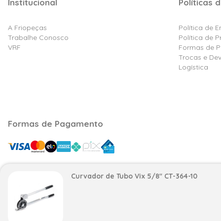
Institucional
Políticas d
A Friopeças
Política de 
Trabalhe Conosco
Política de 
VRF
Formas de 
Trocas e De
Logística
Formas de Pagamento
Curvador de Tubo Vix 5/8'' CT-364-10
Razão Social: Friovix Comércio de Refrigeração Ltd