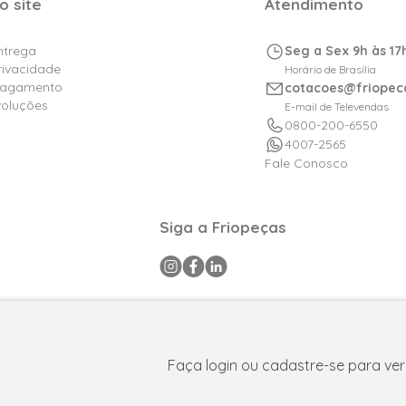
o site
Atendimento
Entrega
Seg a Sex 9h às 17
Privacidade
Horário de Brasília
Pagamento
cotacoes@friopec
voluções
E-mail de Televendas
0800-200-6550
4007-2565
Fale Conosco
Siga a Friopeças
a CNPJ: 09.316.105/0001-29 .Todos os direitos reservados © 2025. P
FPAtacado é uma marca do Grupo Friopeças.
Faça login ou cadastre-se para ver