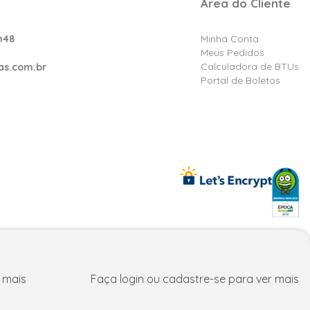
Área do Cliente
h48
Minha Conta
Meus Pedidos
Calculadora de BTUs
as.com.br
Portal de Boletos
reços e condições exclusivos para fpatacado.com.br.
 mais
Faça login ou cadastre-se para ver mais