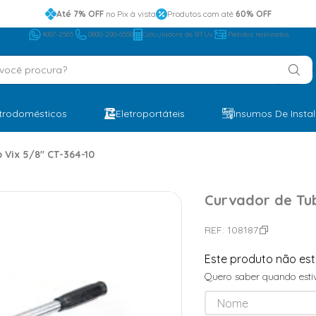
Até 7% OFF
no Pix à vista
Produtos com até
60% OFF
4007-2565
0800-200-6550
Calculadora de BTUs
Pedidos realizados
ocê procura?
etrodomésticos
Eletroportáteis
Insumos De Insta
Vix 5/8'' CT-364-10
Curvador de Tub
REF:
108187
Este produto não es
Quero saber quando estiv