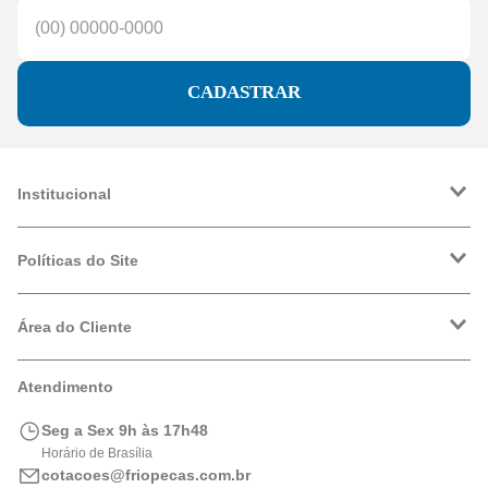
CADASTRAR
Institucional
A Friopeças
Trabalhe Conosco
Políticas do Site
VRF
Política de Entrega
Política de Privacidade
Área do Cliente
Formas de Pagamento
Trocas e Devoluções
Minha Conta
Atendimento
Logística
Meus Pedidos
Calculadora de BTUs
Seg a Sex 9h às 17h48
Portal de Boletos
Horário de Brasília
cotacoes@friopecas.com.br