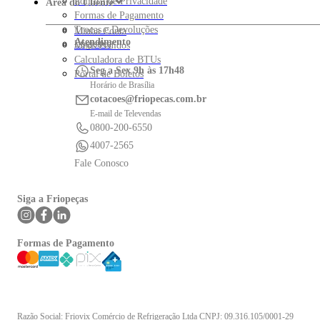
Política de Privacidade
Área do Cliente
Formas de Pagamento
Trocas e Devoluções
Minha Conta
Atendimento
Logística
Meus Pedidos
Calculadora de BTUs
Seg a Sex 9h às 17h48
Portal de Boletos
Horário de Brasília
cotacoes@friopecas.com.br
E-mail de Televendas
0800-200-6550
4007-2565
Fale Conosco
Siga a Friopeças
Formas de Pagamento
Razão Social: Friovix Comércio de Refrigeração Ltda CNPJ: 09.316.105/0001-29