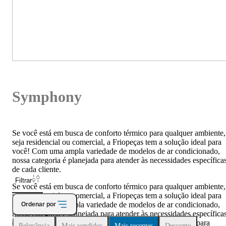
Symphony
Se você está em busca de conforto térmico para qualquer ambiente,
seja residencial ou comercial, a Friopeças tem a solução ideal para
você! Com uma ampla variedade de modelos de ar condicionado,
nossa categoria é planejada para atender às necessidades específica
de cada cliente.
Filtrar
Se você está em busca de conforto térmico para qualquer ambiente,
seja residencial ou comercial, a Friopeças tem a solução ideal para
você! Com uma ampla variedade de modelos de ar condicionado,
Ordenar por
nossa categoria é planejada para atender às necessidades específica
de cada clienteSe você está em busca de conforto térmico para
Relevância
Mais vendidos
Mais recentes
Desconto