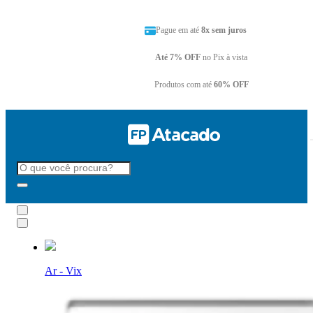
Pague em até
8x sem juros
Até 7% OFF
no Pix à vista
Produtos com até
60% OFF
Ar - Vix